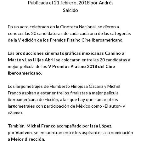
Publicada el
21 febrero, 2018
por
Andrés
Salcido
En un acto celebrado en la Cineteca Nacional, se dieron a
conocer las 20 candidaturas de cada cada una de las categorías
de la V edición de los Premios Platino Cine Iberoamericano.
Las
producciones cinematográficas mexicanas Camino a
Marte y Las Hijas Abril
se colocaron entre las 20 candidatas a
mejor película de los
V Premios Platino 2018 del Cine
Iberoamericano
.
Los largometrajes de Humberto Hinojosa Ozcariz y Michel
Franco aspiran a estar entre los finalistas a mejor película
iberoamericana de Ficción, a las que hay que sumar otros
largometrajes con participación de México como «El autor» y
«Zama».
También,
Michel Franco
acompañado por
Issa López
,
por
Vuelven
, se encuentran entre los aspirantes a la nominación
a
Mejor dirección
.