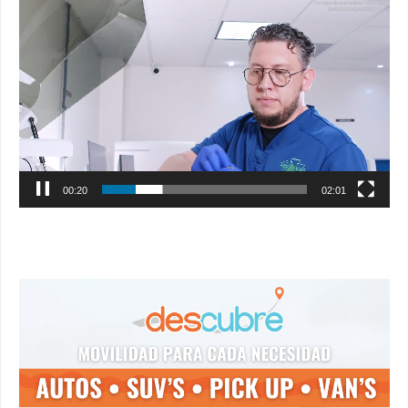
Reproductor
de
vídeo
00:21
02:01