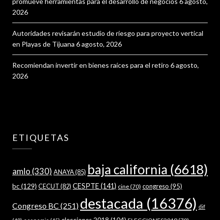
promueve herramientas para el desarrollo de negocios
6 agosto,
2026
Autoridades revisarán estudio de riesgo para proyecto vertical
en Playas de Tijuana
6 agosto, 2026
Recomiendan invertir en bienes raíces para el retiro
6 agosto,
2026
ETIQUETAS
baja california
(6618)
amlo
(330)
ANAYA
(85)
bc
(129)
CESPTE
(141)
CECUT
(82)
congreso
(95)
cine
(70)
destacada
(16376)
Congreso BC
(251)
dif
elecciones 2018
(104)