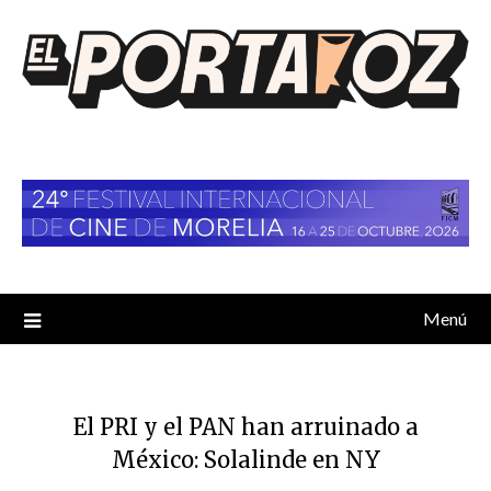
Saltar
al
contenido
Menú
El PRI y el PAN han arruinado a
México: Solalinde en NY