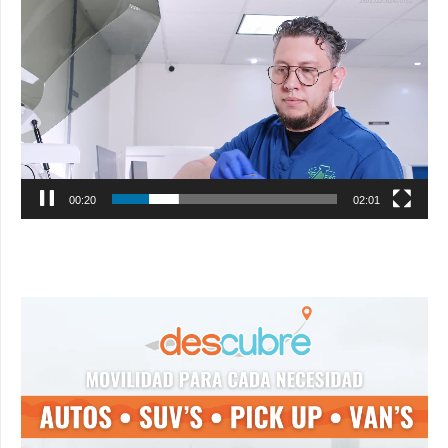
Reproductor
de
vídeo
00:21
02:01