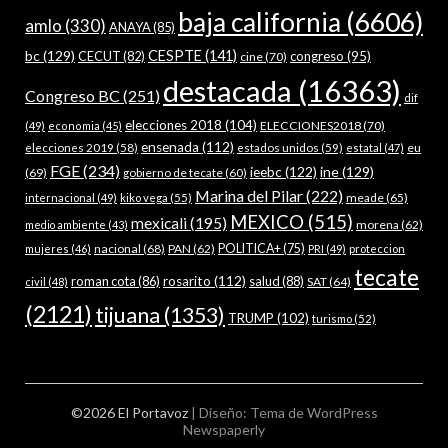
baja california
(6606)
amlo
(330)
ANAYA
(85)
bc
(129)
CESPTE
(141)
CECUT
(82)
congreso
(95)
cine
(70)
destacada
(16363)
Congreso BC
(251)
dif
elecciones 2018
(104)
ELECCIONES2018
(70)
(49)
economia
(45)
ensenada
(112)
estados unidos
(59)
eu
elecciones 2019
(58)
estatal
(47)
FGE
(234)
ieebc
(122)
ine
(129)
(69)
gobierno de tecate
(60)
Marina del Pilar
(222)
meade
(65)
internacional
(49)
kiko vega
(55)
MEXICO
(515)
mexicali
(195)
morena
(62)
medio ambiente
(43)
nacional
(68)
PAN
(62)
POLITICA+
(75)
mujeres
(46)
PRI
(49)
proteccion
tecate
roman cota
(86)
rosarito
(112)
salud
(88)
SAT
(64)
civil
(48)
(2121)
tijuana
(1353)
TRUMP
(102)
turismo
(52)
©2026 El Portavoz
| Diseño:
Tema de WordPress
Newspaperly