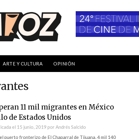
ARTE Y CULTURA
OPINIÓN
rantes
peran 11 mil migrantes en México
ilo de Estados Unidos
icada el
15 junio, 2019
por
Andrés Salcido
el puerto fronterizo de El Chaparral de Tijuana, 4 mil 140