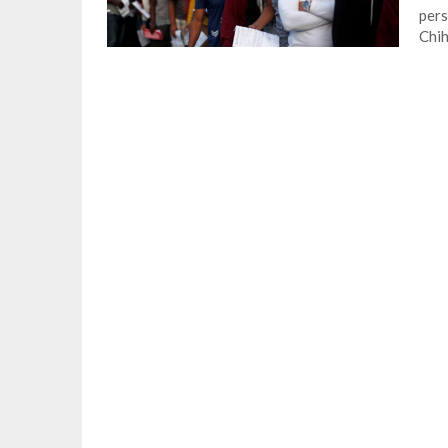
pers
Chih