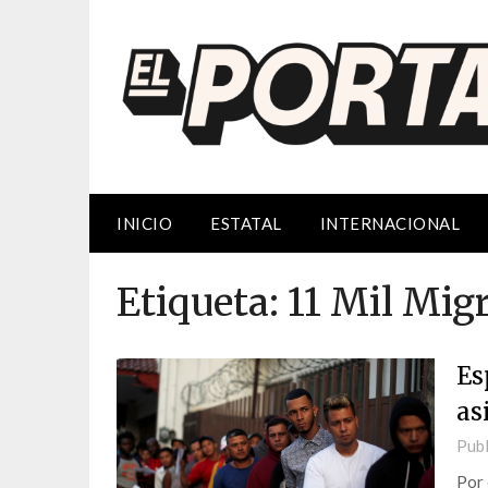
Saltar
al
contenido
INICIO
ESTATAL
INTERNACIONAL
Etiqueta:
11 Mil Mig
Es
as
Publ
Por 