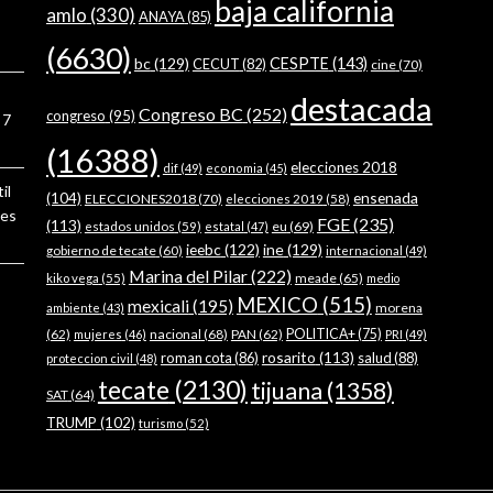
baja california
amlo
(330)
ANAYA
(85)
(6630)
bc
(129)
CESPTE
(143)
CECUT
(82)
cine
(70)
destacada
Congreso BC
(252)
congreso
(95)
7
(16388)
elecciones 2018
dif
(49)
economia
(45)
il
ensenada
(104)
ELECCIONES2018
(70)
elecciones 2019
(58)
ses
FGE
(235)
(113)
estados unidos
(59)
eu
(69)
estatal
(47)
ieebc
(122)
ine
(129)
gobierno de tecate
(60)
internacional
(49)
Marina del Pilar
(222)
meade
(65)
kiko vega
(55)
medio
MEXICO
(515)
mexicali
(195)
morena
ambiente
(43)
(62)
nacional
(68)
PAN
(62)
POLITICA+
(75)
mujeres
(46)
PRI
(49)
rosarito
(113)
roman cota
(86)
salud
(88)
proteccion civil
(48)
tecate
(2130)
tijuana
(1358)
SAT
(64)
TRUMP
(102)
turismo
(52)