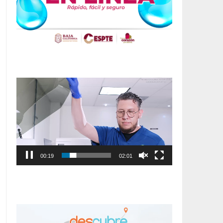
Reproductor
de
vídeo
00:20
02:01