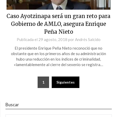
Caso Ayotzinapa será un gran reto para
Gobierno de AMLO, asegura Enrique
Peña Nieto
Publicada el
29 agosto, 2018
por
Andrés Salcido
El presidente Enrique Peña Nieto reconoció que no
obstante que en los primeros años de su administración
hubo una reducción en los índices de criminalidad,
«lamentablemente al cierre del sexenio se registra…
Paginación
1
Siguientes
de
entradas
Buscar