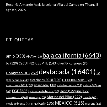
Recorrió Armando Ayala la colonia Villa del Campo en Tijuana
8
agosto, 2026
ETIQUETAS
baja california
(6643)
amlo
(330)
ANAYA
(85)
bc
(129)
CESPTE
(143)
CECUT
(82)
congreso
(95)
cine
(70)
destacada
(16401)
Congreso BC
(252)
dif
elecciones 2018
(104)
ELECCIONES2018
(70)
(49)
economia
(45)
ensenada
(113)
estados unidos
(59)
eu
elecciones 2019
(58)
estatal
(47)
FGE
(235)
ieebc
(122)
ine
(129)
(69)
gobierno de tecate
(60)
Marina del Pilar
(222)
meade
(65)
internacional
(49)
kiko vega
(55)
MEXICO
(515)
mexicali
(195)
morena
(62)
medio ambiente
(43)