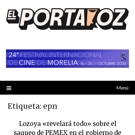
Saltar
al
contenido
Menú
Etiqueta:
epn
Lozoya «revelará todo» sobre el
saqueo de PEMEX en el gobierno de