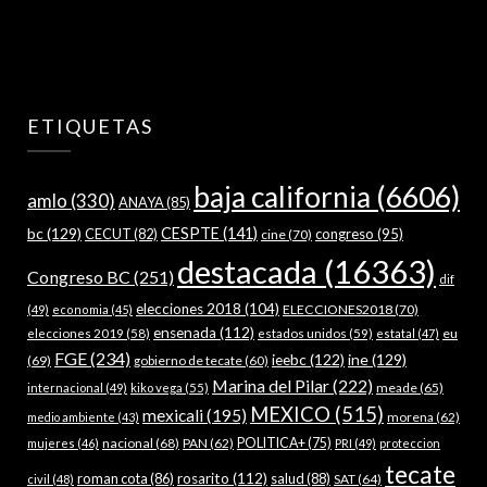
ETIQUETAS
baja california
(6606)
amlo
(330)
ANAYA
(85)
bc
(129)
CESPTE
(141)
CECUT
(82)
congreso
(95)
cine
(70)
destacada
(16363)
Congreso BC
(251)
dif
elecciones 2018
(104)
ELECCIONES2018
(70)
(49)
economia
(45)
ensenada
(112)
estados unidos
(59)
eu
elecciones 2019
(58)
estatal
(47)
FGE
(234)
ieebc
(122)
ine
(129)
(69)
gobierno de tecate
(60)
Marina del Pilar
(222)
meade
(65)
internacional
(49)
kiko vega
(55)
MEXICO
(515)
mexicali
(195)
morena
(62)
medio ambiente
(43)
nacional
(68)
PAN
(62)
POLITICA+
(75)
mujeres
(46)
PRI
(49)
proteccion
tecate
roman cota
(86)
rosarito
(112)
salud
(88)
SAT
(64)
civil
(48)