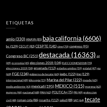
ETIQUETAS
baja california
(6606)
amlo
(330)
ANAYA
(85)
bc
(129)
CESPTE
(141)
CECUT
(82)
congreso
(95)
cine
(70)
destacada
(16363)
Congreso BC
(251)
dif
elecciones 2018
(104)
ELECCIONES2018
(70)
(49)
economia
(45)
ensenada
(112)
estados unidos
(59)
eu
elecciones 2019
(58)
estatal
(47)
FGE
(234)
ieebc
(122)
ine
(129)
(69)
gobierno de tecate
(60)
Marina del Pilar
(222)
meade
(65)
internacional
(49)
kiko vega
(55)
MEXICO
(515)
mexicali
(195)
morena
(62)
medio ambiente
(43)
nacional
(68)
PAN
(62)
POLITICA+
(75)
mujeres
(46)
PRI
(49)
proteccion
tecate
roman cota
(86)
rosarito
(112)
salud
(88)
SAT
(64)
civil
(48)