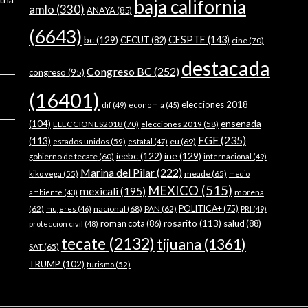
baja california
amlo
(330)
ANAYA
(85)
(6643)
bc
(129)
CESPTE
(143)
CECUT
(82)
cine
(70)
destacada
Congreso BC
(252)
congreso
(95)
(16401)
elecciones 2018
dif
(49)
economia
(45)
ensenada
(104)
ELECCIONES2018
(70)
elecciones 2019
(58)
FGE
(235)
(113)
estados unidos
(59)
eu
(69)
estatal
(47)
ieebc
(122)
ine
(129)
gobierno de tecate
(60)
internacional
(49)
Marina del Pilar
(222)
meade
(65)
kiko vega
(55)
medio
MEXICO
(515)
mexicali
(195)
morena
ambiente
(43)
(62)
nacional
(68)
PAN
(62)
POLITICA+
(75)
mujeres
(46)
PRI
(49)
rosarito
(113)
roman cota
(86)
salud
(88)
proteccion civil
(48)
tecate
(2132)
tijuana
(1361)
SAT
(65)
TRUMP
(102)
turismo
(52)