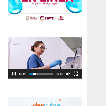
Reproductor
de
vídeo
00:20
02:01