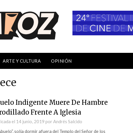
ARTE Y CULTURA
OPINIÓN
lece
uelo Indigente Muere De Hambre
rodillado Frente A Iglesia
icada el
14 junio, 2019
por
Andrés Salcido
Abuelo”, solía dormir afuera del Templo del Señor de los