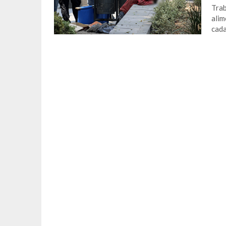
Trab
alim
cada