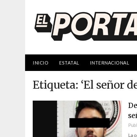
Saltar
al
contenido
INICIO
ESTATAL
INTERNACIONAL
Etiqueta:
‘El señor de
De
se
Publ
La o