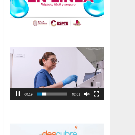
Reproductor
de
vídeo
00:20
02:01