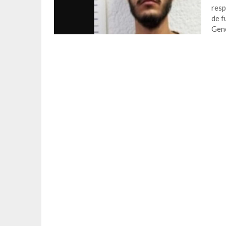
resp
de f
Gen