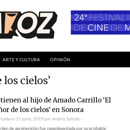
ARTE Y CULTURA
OPINIÓN
 los cielos’
tienen al hijo de Amado Carrillo ‘El
ñor de los cielos’ en Sonora
icada el
15 junio, 2019
por
Andrés Salcido
rden de aprehensión fue cumplimentada por su probable