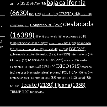
baja california
amlo
(330)
ANAYA
(85)
(6630)
bc
(129)
CESPTE
(143)
CECUT
(82)
cine
(70)
destacada
Congreso BC
(252)
congreso
(95)
7
(16388)
elecciones 2018
dif
(49)
economia
(45)
il
ensenada
(104)
ELECCIONES2018
(70)
elecciones 2019
(58)
ses
FGE
(235)
(113)
estados unidos
(59)
eu
(69)
estatal
(47)
ieebc
(122)
ine
(129)
gobierno de tecate
(60)
internacional
(49)
Marina del Pilar
(222)
meade
(65)
kiko vega
(55)
medio
MEXICO
(515)
mexicali
(195)
morena
ambiente
(43)
(62)
nacional
(68)
PAN
(62)
POLITICA+
(75)
mujeres
(46)
PRI
(49)
rosarito
(113)
roman cota
(86)
salud
(88)
proteccion civil
(48)
tecate
(2130)
tijuana
(1358)
SAT
(64)
TRUMP
(102)
turismo
(52)