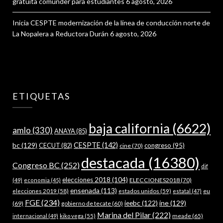
gratuita comunder para estudiantes
6 agosto, 2026
Inicia CESPTE modernización de la línea de conducción norte de
La Nopalera a Reductora Durán
6 agosto, 2026
ETIQUETAS
baja california
(6622)
amlo
(330)
ANAYA
(85)
bc
(129)
CESPTE
(142)
CECUT
(82)
congreso
(95)
cine
(70)
destacada
(16380)
Congreso BC
(252)
dif
elecciones 2018
(104)
ELECCIONES2018
(70)
(49)
economia
(45)
ensenada
(113)
estados unidos
(59)
eu
elecciones 2019
(58)
estatal
(47)
FGE
(234)
ieebc
(122)
ine
(129)
(69)
gobierno de tecate
(60)
Marina del Pilar
(222)
meade
(65)
internacional
(49)
kiko vega
(55)