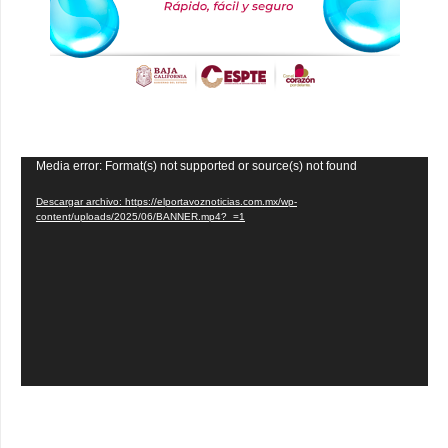
Reproductor
Media error: Format(s) not supported or source(s) not found
de
Descargar archivo: https://elportavoznoticias.com.mx/wp-
vídeo
content/uploads/2025/06/BANNER.mp4?_=1