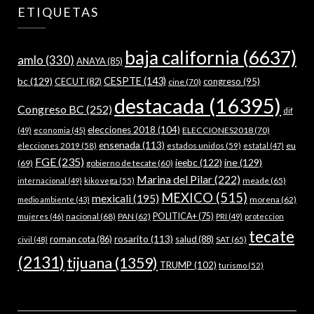
ETIQUETAS
baja california
(6637)
amlo
(330)
ANAYA
(85)
bc
(129)
CESPTE
(143)
CECUT
(82)
congreso
(95)
cine
(70)
destacada
(16395)
Congreso BC
(252)
dif
elecciones 2018
(104)
ELECCIONES2018
(70)
(49)
economia
(45)
ensenada
(113)
estados unidos
(59)
eu
elecciones 2019
(58)
estatal
(47)
FGE
(235)
ieebc
(122)
ine
(129)
(69)
gobierno de tecate
(60)
Marina del Pilar
(222)
meade
(65)
internacional
(49)
kiko vega
(55)
MEXICO
(515)
mexicali
(195)
morena
(62)
medio ambiente
(43)
nacional
(68)
PAN
(62)
POLITICA+
(75)
mujeres
(46)
PRI
(49)
proteccion
tecate
rosarito
(113)
roman cota
(86)
salud
(88)
SAT
(65)
civil
(48)
(2131)
tijuana
(1359)
TRUMP
(102)
turismo
(52)