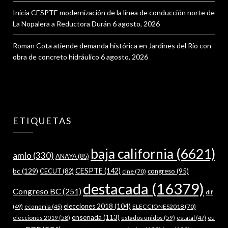
Inicia CESPTE modernización de la línea de conducción norte de
La Nopalera a Reductora Durán
6 agosto, 2026
Roman Cota atiende demanda histórica en Jardines del Río con
obra de concreto hidráulico
6 agosto, 2026
ETIQUETAS
baja california
(6621)
amlo
(330)
ANAYA
(85)
bc
(129)
CESPTE
(142)
CECUT
(82)
congreso
(95)
cine
(70)
destacada
(16379)
Congreso BC
(251)
dif
elecciones 2018
(104)
ELECCIONES2018
(70)
(49)
economia
(45)
ensenada
(113)
estados unidos
(59)
eu
elecciones 2019
(58)
estatal
(47)