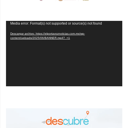
Reproductor
Media error: Format(s) not supported or source(s) not found
de
Descargar archivo: https://elportavoznoticias.com.mx/wp-
vídeo
content/uploads/2025/06/BANNER.mp4?_=1