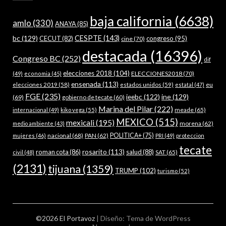
baja california
(6638)
amlo
(330)
ANAYA
(85)
bc
(129)
CESPTE
(143)
CECUT
(82)
congreso
(95)
cine
(70)
destacada
(16396)
Congreso BC
(252)
dif
elecciones 2018
(104)
ELECCIONES2018
(70)
(49)
economia
(45)
ensenada
(113)
estados unidos
(59)
eu
elecciones 2019
(58)
estatal
(47)
FGE
(235)
ieebc
(122)
ine
(129)
(69)
gobierno de tecate
(60)
Marina del Pilar
(222)
meade
(65)
internacional
(49)
kiko vega
(55)
MEXICO
(515)
mexicali
(195)
morena
(62)
medio ambiente
(43)
nacional
(68)
PAN
(62)
POLITICA+
(75)
mujeres
(46)
PRI
(49)
proteccion
tecate
rosarito
(113)
roman cota
(86)
salud
(88)
SAT
(65)
civil
(48)
(2131)
tijuana
(1359)
TRUMP
(102)
turismo
(52)
©2026 El Portavoz
| Diseño:
Tema de WordPress