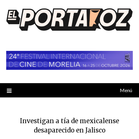
Saltar
al
contenido
Menú
Investigan a tía de mexicalense
desaparecido en Jalisco