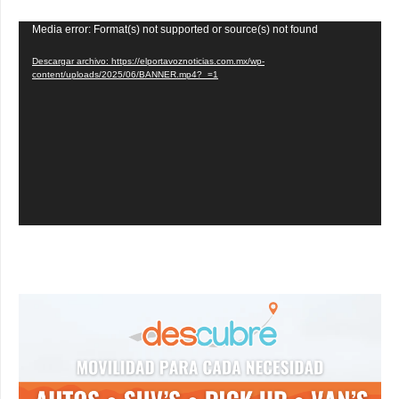
Reproductor
Media error: Format(s) not supported or source(s) not found
de
Descargar archivo: https://elportavoznoticias.com.mx/wp-
vídeo
content/uploads/2025/06/BANNER.mp4?_=1