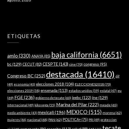
ETIQUETAS
baja california
(6651)
amlo
(330)
ANAYA
(85)
bc
(129)
CESPTE
(143)
CECUT
(82)
congreso
(95)
cine
(70)
destacada
(16410)
Congreso BC
(252)
dif
elecciones 2018
(104)
ELECCIONES2018
(70)
(49)
economia
(45)
ensenada
(113)
estados unidos
(59)
eu
elecciones 2019
(58)
estatal
(47)
FGE
(236)
ieebc
(122)
ine
(129)
(69)
gobierno de tecate
(60)
Marina del Pilar
(222)
meade
(65)
internacional
(49)
kiko vega
(55)
MEXICO
(515)
mexicali
(196)
morena
(62)
medio ambiente
(43)
nacional
(68)
PAN
(62)
POLITICA+
(75)
mujeres
(46)
PRI
(49)
proteccion
tecate
rosarito
(113)