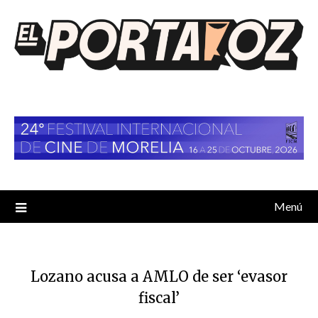
Saltar
al
contenido
Menú
Lozano acusa a AMLO de ser ‘evasor
fiscal’