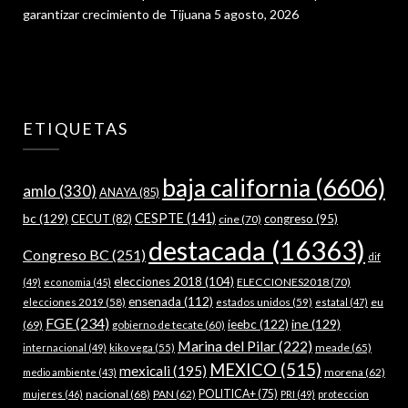
garantizar crecimiento de Tijuana
5 agosto, 2026
ETIQUETAS
baja california
(6606)
amlo
(330)
ANAYA
(85)
bc
(129)
CESPTE
(141)
CECUT
(82)
congreso
(95)
cine
(70)
destacada
(16363)
Congreso BC
(251)
dif
elecciones 2018
(104)
ELECCIONES2018
(70)
(49)
economia
(45)
ensenada
(112)
estados unidos
(59)
eu
elecciones 2019
(58)
estatal
(47)
FGE
(234)
ieebc
(122)
ine
(129)
(69)
gobierno de tecate
(60)
Marina del Pilar
(222)
meade
(65)
internacional
(49)
kiko vega
(55)
MEXICO
(515)
mexicali
(195)
morena
(62)
medio ambiente
(43)
nacional
(68)
PAN
(62)
POLITICA+
(75)
mujeres
(46)
PRI
(49)
proteccion