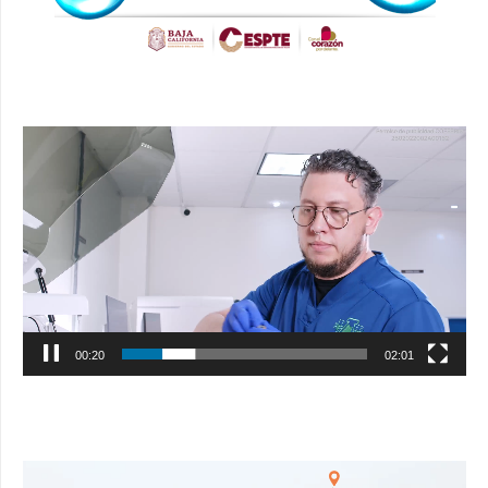
Reproductor
de
vídeo
00:21
02:01