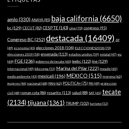
baja california
(6650)
amlo
(330)
ANAYA
(85)
bc
(129)
CESPTE
(143)
CECUT
(82)
congreso
(95)
cine
(70)
destacada
(16409)
Congreso BC
(252)
dif
elecciones 2018
(104)
ELECCIONES2018
(70)
(49)
economia
(45)
ensenada
(113)
estados unidos
(59)
eu
elecciones 2019
(58)
estatal
(47)
FGE
(236)
ieebc
(122)
ine
(129)
(69)
gobierno de tecate
(60)
Marina del Pilar
(222)
meade
(65)
internacional
(49)
kiko vega
(55)
MEXICO
(515)
mexicali
(196)
morena
(62)
medio ambiente
(43)
nacional
(68)
PAN
(62)
POLITICA+
(75)
mujeres
(46)
PRI
(49)
proteccion
tecate
rosarito
(113)
roman cota
(86)
salud
(88)
SAT
(65)
civil
(48)
(2134)
tijuana
(1361)
TRUMP
(102)
turismo
(52)