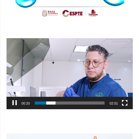
Reproductor
de
vídeo
00:21
02:01