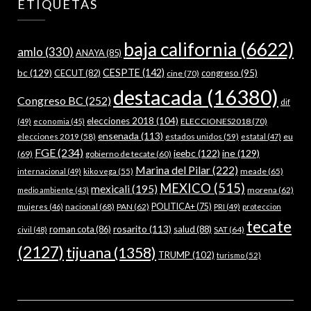
ETIQUETAS
baja california
(6622)
amlo
(330)
ANAYA
(85)
bc
(129)
CESPTE
(142)
CECUT
(82)
congreso
(95)
cine
(70)
destacada
(16380)
Congreso BC
(252)
dif
elecciones 2018
(104)
ELECCIONES2018
(70)
(49)
economia
(45)
ensenada
(113)
estados unidos
(59)
eu
elecciones 2019
(58)
estatal
(47)
FGE
(234)
ieebc
(122)
ine
(129)
(69)
gobierno de tecate
(60)
Marina del Pilar
(222)
meade
(65)
internacional
(49)
kiko vega
(55)
MEXICO
(515)
mexicali
(195)
morena
(62)
medio ambiente
(43)
nacional
(68)
PAN
(62)
POLITICA+
(75)
mujeres
(46)
PRI
(49)
proteccion
tecate
rosarito
(113)
roman cota
(86)
salud
(88)
SAT
(64)
civil
(48)
(2127)
tijuana
(1358)
TRUMP
(102)
turismo
(52)