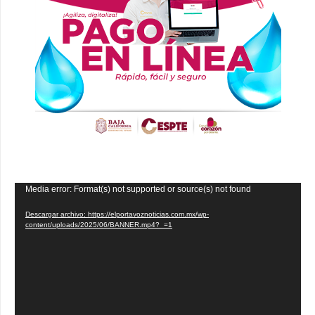
Reproductor
Media error: Format(s) not supported or source(s) not found
de
Descargar archivo: https://elportavoznoticias.com.mx/wp-
vídeo
content/uploads/2025/06/BANNER.mp4?_=1