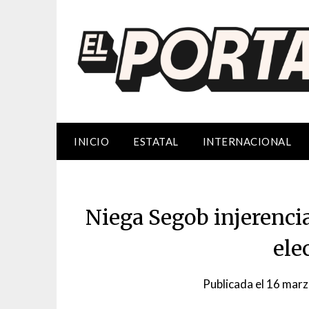
Saltar
al
contenido
INICIO
ESTATAL
INTERNACIONAL
Niega Segob injerenci
ele
Publicada el
16 marz