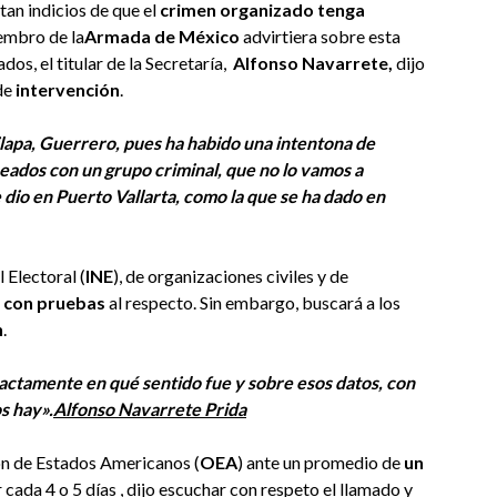
tan indicios de que el
crimen organizado tenga
embro de la
Armada de México
advirtiera sobre esta
os, el titular de la Secretaría,
Alfonso Navarrete,
dijo
de
intervención
.
ilapa, Guerrero, pues ha habido una intentona de
neados con un grupo criminal, que no lo vamos a
 dio en Puerto Vallarta, como la que se ha dado en
 Electoral (
INE
), de organizaciones civiles y de
 con pruebas
al respecto. Sin embargo, buscará a los
n
.
actamente en qué sentido fue y sobre esos datos, con
s hay».
Alfonso Navarrete Prida
ón de Estados Americanos (
OEA
) ante un promedio de
un
 cada 4 o 5 días , dijo escuchar con respeto el llamado y