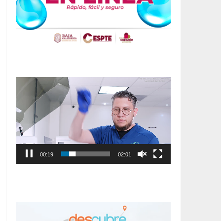
Reproductor
de
vídeo
00:20
02:01