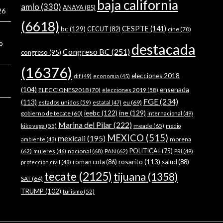
baja california
amlo
(330)
ANAYA
(85)
26
(6618)
bc
(129)
CESPTE
(141)
CECUT
(82)
cine
(70)
o
destacada
Congreso BC
(251)
congreso
(95)
(16376)
elecciones 2018
dif
(49)
economia
(45)
ensenada
(104)
ELECCIONES2018
(70)
elecciones 2019
(58)
FGE
(234)
(113)
estados unidos
(59)
eu
(69)
estatal
(47)
ieebc
(122)
ine
(129)
gobierno de tecate
(60)
internacional
(49)
Marina del Pilar
(222)
meade
(65)
kiko vega
(55)
medio
MEXICO
(515)
mexicali
(195)
morena
ambiente
(43)
(62)
nacional
(68)
PAN
(62)
POLITICA+
(75)
mujeres
(46)
PRI
(49)
rosarito
(113)
roman cota
(86)
salud
(88)
proteccion civil
(48)
tecate
(2125)
tijuana
(1358)
SAT
(64)
TRUMP
(102)
turismo
(52)