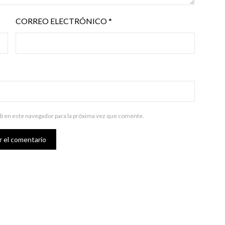
CORREO ELECTRÓNICO
*
b en este navegador para la próxima vez que comente.