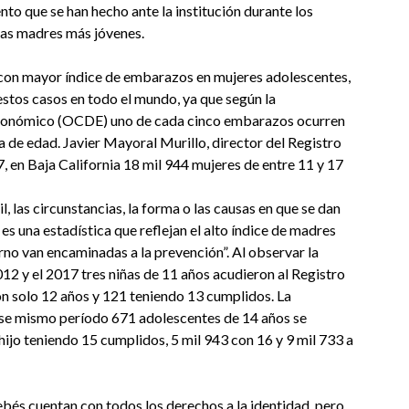
ento que se han hecho ante la institución durante los
las madres más jóvenes.
s con mayor índice de embarazos en mujeres adolescentes,
stos casos en todo el mundo, ya que según la
Económico (OCDE) uno de cada cinco embarazos ocurren
a de edad. Javier Mayoral Murillo, director del Registro
17, en Baja California 18 mil 944 mujeres de entre 11 y 17
, las circunstancias, la forma o las causas en que se dan
 es una estadística que reflejan el alto índice de madres
rno van encaminadas a la prevención”. Al observar la
012 y el 2017 tres niñas de 11 años acudieron al Registro
 con solo 12 años y 121 teniendo 13 cumplidos. La
 ese mismo período 671 adolescentes de 14 años se
hijo teniendo 15 cumplidos, 5 mil 943 con 16 y 9 mil 733 a
bés cuentan con todos los derechos a la identidad, pero