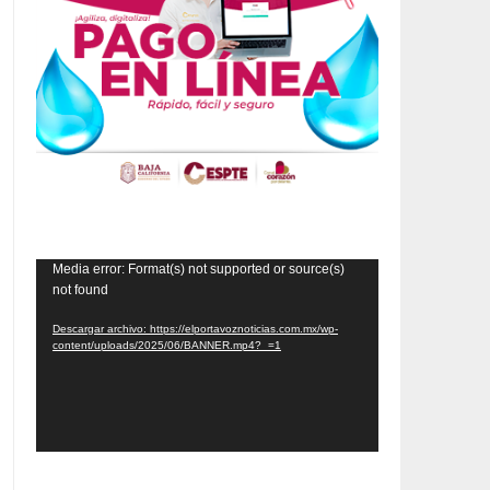
Reproductor
Media error: Format(s) not supported or source(s)
not found
de
vídeo
Descargar archivo: https://elportavoznoticias.com.mx/wp-
content/uploads/2025/06/BANNER.mp4?_=1