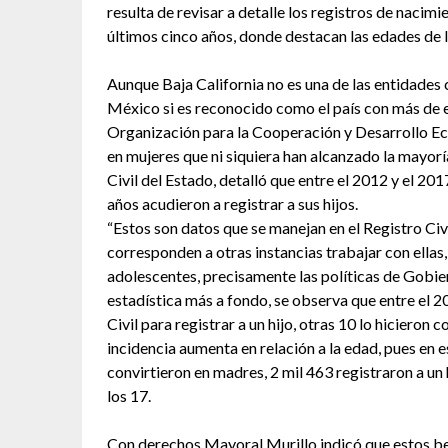
resulta de revisar a detalle los registros de nacimi
últimos cinco años, donde destacan las edades de 
Aunque Baja California no es una de las entidade
México si es reconocido como el país con más de e
Organización para la Cooperación y Desarrollo 
en mujeres que ni siquiera han alcanzado la mayorí
Civil del Estado, detalló que entre el 2012 y el 20
años acudieron a registrar a sus hijos.
“Estos son datos que se manejan en el Registro Civil
corresponden a otras instancias trabajar con ellas,
adolescentes, precisamente las políticas de Gobie
estadística más a fondo, se observa que entre el 2
Civil para registrar a un hijo, otras 10 lo hicieron
incidencia aumenta en relación a la edad, pues en
convirtieron en madres, 2 mil 463 registraron a un 
los 17.
Con derechos Mayoral Murillo indicó que estos be