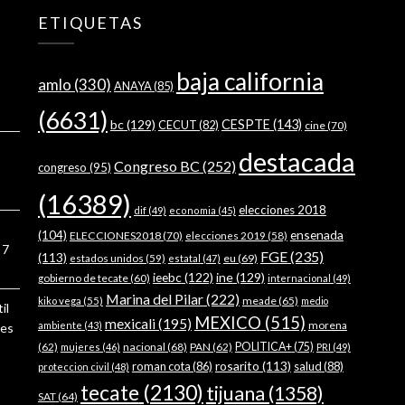
ETIQUETAS
baja california
amlo
(330)
ANAYA
(85)
(6631)
bc
(129)
CESPTE
(143)
CECUT
(82)
cine
(70)
destacada
Congreso BC
(252)
congreso
(95)
(16389)
elecciones 2018
dif
(49)
economia
(45)
ensenada
(104)
ELECCIONES2018
(70)
elecciones 2019
(58)
7
FGE
(235)
(113)
estados unidos
(59)
eu
(69)
estatal
(47)
ieebc
(122)
ine
(129)
gobierno de tecate
(60)
internacional
(49)
Marina del Pilar
(222)
meade
(65)
kiko vega
(55)
medio
il
MEXICO
(515)
mexicali
(195)
morena
ambiente
(43)
ses
(62)
nacional
(68)
PAN
(62)
POLITICA+
(75)
mujeres
(46)
PRI
(49)
rosarito
(113)
roman cota
(86)
salud
(88)
proteccion civil
(48)
tecate
(2130)
tijuana
(1358)
SAT
(64)