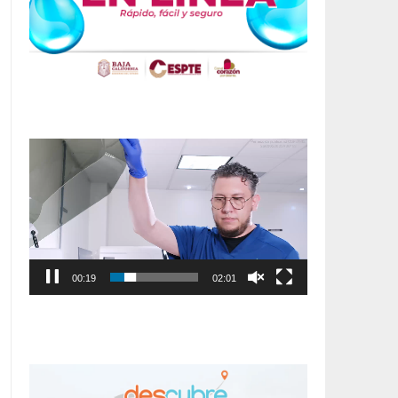
Reproductor
de
vídeo
00:20
02:01