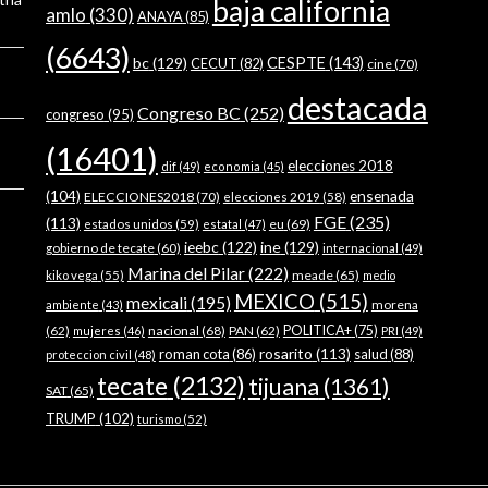
baja california
amlo
(330)
ANAYA
(85)
(6643)
bc
(129)
CESPTE
(143)
CECUT
(82)
cine
(70)
destacada
Congreso BC
(252)
congreso
(95)
(16401)
elecciones 2018
dif
(49)
economia
(45)
ensenada
(104)
ELECCIONES2018
(70)
elecciones 2019
(58)
FGE
(235)
(113)
estados unidos
(59)
eu
(69)
estatal
(47)
ieebc
(122)
ine
(129)
gobierno de tecate
(60)
internacional
(49)
Marina del Pilar
(222)
meade
(65)
kiko vega
(55)
medio
MEXICO
(515)
mexicali
(195)
morena
ambiente
(43)
(62)
nacional
(68)
PAN
(62)
POLITICA+
(75)
mujeres
(46)
PRI
(49)
rosarito
(113)
roman cota
(86)
salud
(88)
proteccion civil
(48)
tecate
(2132)
tijuana
(1361)
SAT
(65)
TRUMP
(102)
turismo
(52)