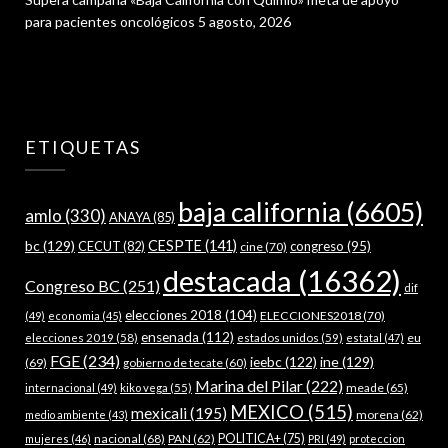
para pacientes oncológicos
5 agosto, 2026
ETIQUETAS
baja california
(6605)
amlo
(330)
ANAYA
(85)
bc
(129)
CESPTE
(141)
CECUT
(82)
congreso
(95)
cine
(70)
destacada
(16362)
Congreso BC
(251)
dif
elecciones 2018
(104)
ELECCIONES2018
(70)
(49)
economia
(45)
ensenada
(112)
estados unidos
(59)
eu
elecciones 2019
(58)
estatal
(47)
FGE
(234)
ieebc
(122)
ine
(129)
(69)
gobierno de tecate
(60)
Marina del Pilar
(222)
meade
(65)
internacional
(49)
kiko vega
(55)
MEXICO
(515)
mexicali
(195)
morena
(62)
medio ambiente
(43)
nacional
(68)
PAN
(62)
POLITICA+
(75)
mujeres
(46)
PRI
(49)
proteccion