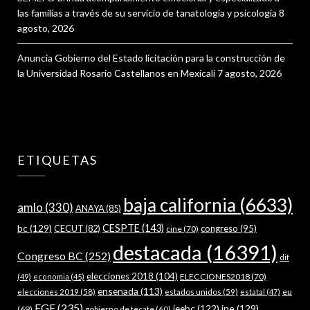
las familias a través de su servicio de tanatología y psicología
8
agosto, 2026
Anuncia Gobierno del Estado licitación para la construcción de
la Universidad Rosario Castellanos en Mexicali
7 agosto, 2026
ETIQUETAS
baja california
(6633)
amlo
(330)
ANAYA
(85)
bc
(129)
CESPTE
(143)
CECUT
(82)
congreso
(95)
cine
(70)
destacada
(16391)
Congreso BC
(252)
dif
elecciones 2018
(104)
ELECCIONES2018
(70)
(49)
economia
(45)
ensenada
(113)
estados unidos
(59)
eu
elecciones 2019
(58)
estatal
(47)
FGE
(235)
ieebc
(122)
ine
(129)
(69)
gobierno de tecate
(60)