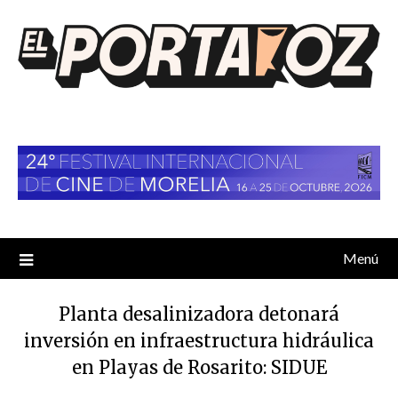
Saltar
al
contenido
Menú
Planta desalinizadora detonará
inversión en infraestructura hidráulica
en Playas de Rosarito: SIDUE