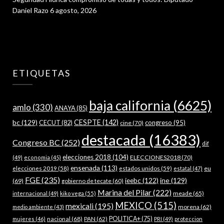
Daniel Razo
6 agosto, 2026
ETIQUETAS
baja california
(6625)
amlo
(330)
ANAYA
(85)
bc
(129)
CESPTE
(142)
CECUT
(82)
congreso
(95)
cine
(70)
destacada
(16383)
Congreso BC
(252)
dif
elecciones 2018
(104)
ELECCIONES2018
(70)
(49)
economia
(45)
ensenada
(113)
estados unidos
(59)
eu
elecciones 2019
(58)
estatal
(47)
FGE
(235)
ieebc
(122)
ine
(129)
(69)
gobierno de tecate
(60)
Marina del Pilar
(222)
meade
(65)
internacional
(49)
kiko vega
(55)
MEXICO
(515)
mexicali
(195)
morena
(62)
medio ambiente
(43)
nacional
(68)
PAN
(62)
POLITICA+
(75)
mujeres
(46)
PRI
(49)
proteccion