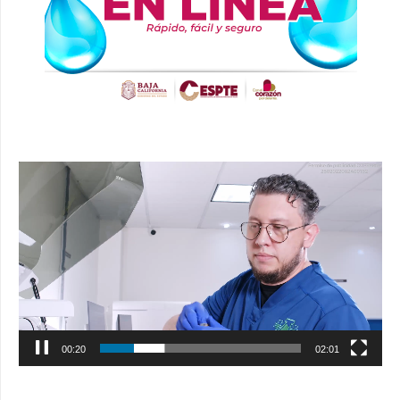
Reproductor
de
vídeo
00:21
02:01