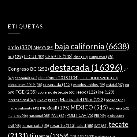
ETIQUETAS
baja california
(6638)
amlo
(330)
ANAYA
(85)
bc
(129)
CESPTE
(143)
CECUT
(82)
congreso
(95)
cine
(70)
destacada
(16396)
Congreso BC
(252)
dif
elecciones 2018
(104)
ELECCIONES2018
(70)
(49)
economia
(45)
ensenada
(113)
estados unidos
(59)
eu
elecciones 2019
(58)
estatal
(47)
FGE
(235)
ieebc
(122)
ine
(129)
(69)
gobierno de tecate
(60)
Marina del Pilar
(222)
meade
(65)
internacional
(49)
kiko vega
(55)
MEXICO
(515)
mexicali
(195)
morena
(62)
medio ambiente
(43)
nacional
(68)
PAN
(62)
POLITICA+
(75)
mujeres
(46)
PRI
(49)
proteccion
tecate
rosarito
(113)
roman cota
(86)
salud
(88)
SAT
(65)
civil
(48)
(2131)
tijuana
(1359)
TRUMP
(102)
turismo
(52)