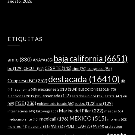
agosto, 2026
ETIQUETAS
baja california
(6651)
amlo
(330)
ANAYA
(85)
bc
(129)
CESPTE
(143)
CECUT
(82)
congreso
(95)
cine
(70)
destacada
(16410)
Congreso BC
(252)
dif
elecciones 2018
(104)
ELECCIONES2018
(70)
(49)
economia
(45)
ensenada
(113)
estados unidos
(59)
eu
elecciones 2019
(58)
estatal
(47)
FGE
(236)
ieebc
(122)
ine
(129)
(69)
gobierno de tecate
(60)
Marina del Pilar
(222)
meade
(65)
internacional
(49)
kiko vega
(55)
MEXICO
(515)
mexicali
(196)
morena
(62)
medio ambiente
(43)
nacional
(68)
PAN
(62)
POLITICA+
(75)
mujeres
(46)
PRI
(49)
proteccion