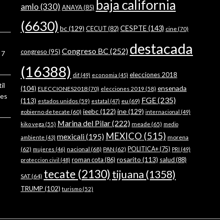
baja california
amlo
(330)
ANAYA
(85)
(6630)
bc
(129)
CESPTE
(143)
CECUT
(82)
cine
(70)
destacada
Congreso BC
(252)
congreso
(95)
7
(16388)
elecciones 2018
dif
(49)
economia
(45)
il
ensenada
(104)
ELECCIONES2018
(70)
elecciones 2019
(58)
ses
FGE
(235)
(113)
estados unidos
(59)
eu
(69)
estatal
(47)
ieebc
(122)
ine
(129)
gobierno de tecate
(60)
internacional
(49)
Marina del Pilar
(222)
meade
(65)
kiko vega
(55)
medio
MEXICO
(515)
mexicali
(195)
morena
ambiente
(43)
(62)
nacional
(68)
PAN
(62)
POLITICA+
(75)
mujeres
(46)
PRI
(49)
rosarito
(113)
roman cota
(86)
salud
(88)
proteccion civil
(48)
tecate
(2130)
tijuana
(1358)
SAT
(64)
TRUMP
(102)
turismo
(52)