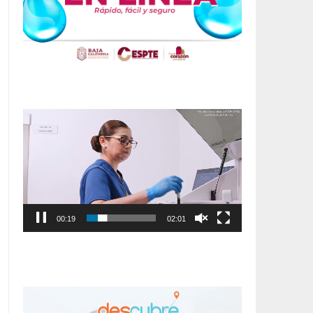
Reproductor
de
vídeo
00:20
02:01