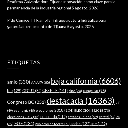
Reafirma Galvanizadora Tijuana innovación como clave para la
permanencia de la industria regional
5 agosto, 2026
Pide Comice TTR ampliar infraestructura hidráulica para
garantizar crecimiento de Tijuana
5 agosto, 2026
ETIQUETAS
baja california
(6606)
amlo
(330)
ANAYA
(85)
bc
(129)
CESPTE
(141)
CECUT
(82)
congreso
(95)
cine
(70)
destacada
(16363)
Congreso BC
(251)
dif
elecciones 2018
(104)
ELECCIONES2018
(70)
(49)
economia
(45)
ensenada
(112)
estados unidos
(59)
eu
elecciones 2019
(58)
estatal
(47)
FGE
(234)
ieebc
(122)
ine
(129)
(69)
gobierno de tecate
(60)