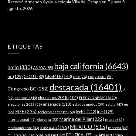
Recorrió Armando Ayala la colonia Villa del Campo en Tijuana
8
agosto, 2026
ETIQUETAS
baja california
(6643)
amlo
(330)
ANAYA
(85)
bc
(129)
CESPTE
(143)
CECUT
(82)
congreso
(95)
cine
(70)
destacada
(16401)
Congreso BC
(252)
dif
elecciones 2018
(104)
ELECCIONES2018
(70)
(49)
economia
(45)
ensenada
(113)
estados unidos
(59)
eu
elecciones 2019
(58)
estatal
(47)
FGE
(235)
ieebc
(122)
ine
(129)
(69)
gobierno de tecate
(60)
Marina del Pilar
(222)
meade
(65)
internacional
(49)
kiko vega
(55)
MEXICO
(515)
mexicali
(195)
morena
(62)
medio ambiente
(43)
nacional
(68)
PAN
(62)
POLITICA+
(75)
mujeres
(46)
PRI
(49)
proteccion