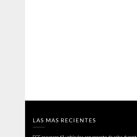
LAS MAS RECIENTES
FGE recupera 61 vehículos con reporte de robo durant