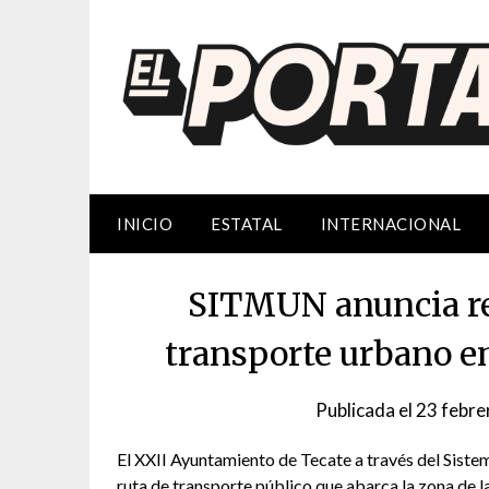
Saltar
al
contenido
INICIO
ESTATAL
INTERNACIONAL
SITMUN anuncia re 
transporte urbano en
Publicada el
23 febre
El XXII Ayuntamiento de Tecate a través del Sistem
ruta de transporte público que abarca la zona de 