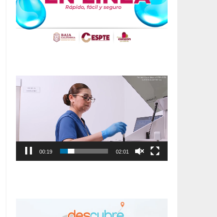
Reproductor
de
vídeo
00:20
02:01