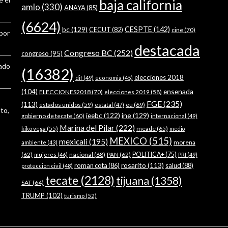
baja california
amlo
(330)
ANAYA
(85)
(6624)
bc
(129)
CESPTE
(142)
CECUT
(82)
cine
(70)
 por
destacada
Congreso BC
(252)
congreso
(95)
tado
(16382)
elecciones 2018
dif
(49)
economia
(45)
ensenada
(104)
ELECCIONES2018
(70)
elecciones 2019
(58)
FGE
(235)
(113)
estados unidos
(59)
eu
(69)
estatal
(47)
to,
ieebc
(122)
ine
(129)
gobierno de tecate
(60)
internacional
(49)
Marina del Pilar
(222)
meade
(65)
kiko vega
(55)
medio
MEXICO
(515)
mexicali
(195)
morena
ambiente
(43)
(62)
nacional
(68)
PAN
(62)
POLITICA+
(75)
mujeres
(46)
PRI
(49)
rosarito
(113)
roman cota
(86)
salud
(88)
proteccion civil
(48)
tecate
(2128)
tijuana
(1358)
SAT
(64)
TRUMP
(102)
turismo
(52)