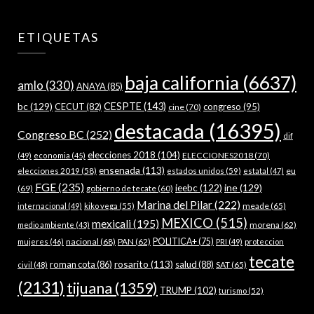
ETIQUETAS
baja california
(6637)
amlo
(330)
ANAYA
(85)
bc
(129)
CESPTE
(143)
CECUT
(82)
congreso
(95)
cine
(70)
destacada
(16395)
Congreso BC
(252)
dif
elecciones 2018
(104)
ELECCIONES2018
(70)
(49)
economia
(45)
ensenada
(113)
estados unidos
(59)
eu
elecciones 2019
(58)
estatal
(47)
FGE
(235)
ieebc
(122)
ine
(129)
(69)
gobierno de tecate
(60)
Marina del Pilar
(222)
meade
(65)
internacional
(49)
kiko vega
(55)
MEXICO
(515)
mexicali
(195)
morena
(62)
medio ambiente
(43)
nacional
(68)
PAN
(62)
POLITICA+
(75)
mujeres
(46)
PRI
(49)
proteccion
tecate
rosarito
(113)
roman cota
(86)
salud
(88)
SAT
(65)
civil
(48)
(2131)
tijuana
(1359)
TRUMP
(102)
turismo
(52)