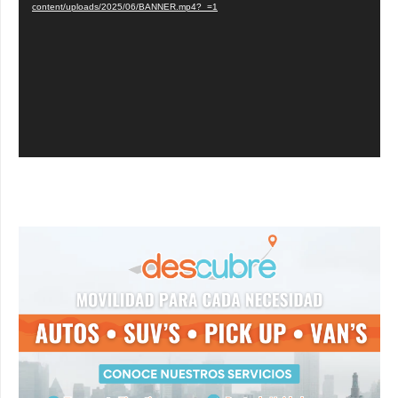
vídeo
content/uploads/2025/06/BANNER.mp4?_=1