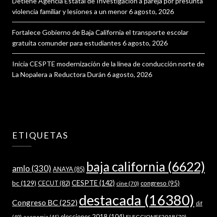
Detiene Agencia Estatal de Investigación a pareja por presunta
violencia familiar y lesiones a un menor
6 agosto, 2026
Fortalece Gobierno de Baja California el transporte escolar
gratuita comunder para estudiantes
6 agosto, 2026
Inicia CESPTE modernización de la línea de conducción norte de
La Nopalera a Reductora Durán
6 agosto, 2026
ETIQUETAS
baja california
(6622)
amlo
(330)
ANAYA
(85)
bc
(129)
CESPTE
(142)
CECUT
(82)
congreso
(95)
cine
(70)
destacada
(16380)
Congreso BC
(252)
dif
elecciones 2018
(104)
ELECCIONES2018
(70)
(49)
economia
(45)