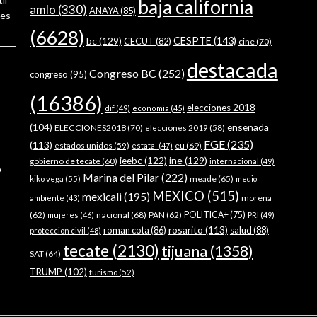
baja california
amlo
(330)
ANAYA
(85)
ses
(6628)
bc
(129)
CESPTE
(143)
CECUT
(82)
cine
(70)
destacada
Congreso BC
(252)
congreso
(95)
(16386)
elecciones 2018
dif
(49)
economia
(45)
ensenada
(104)
ELECCIONES2018
(70)
elecciones 2019
(58)
FGE
(235)
(113)
estados unidos
(59)
eu
(69)
estatal
(47)
ieebc
(122)
ine
(129)
gobierno de tecate
(60)
internacional
(49)
o
Marina del Pilar
(222)
meade
(65)
kiko vega
(55)
medio
MEXICO
(515)
mexicali
(195)
morena
ambiente
(43)
(62)
nacional
(68)
PAN
(62)
POLITICA+
(75)
mujeres
(46)
PRI
(49)
rosarito
(113)
roman cota
(86)
salud
(88)
proteccion civil
(48)
tecate
(2130)
tijuana
(1358)
SAT
(64)
TRUMP
(102)
turismo
(52)