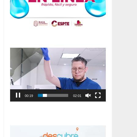
Reproductor
de
vídeo
00:20
02:01