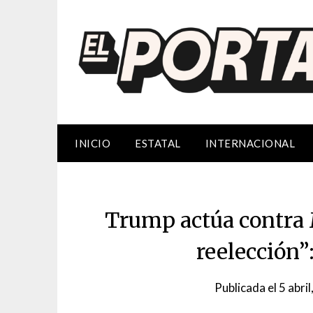
Saltar
al
contenido
INICIO
ESTATAL
INTERNACIONAL
Trump actúa contra 
reelección
Publicada el
5 abri