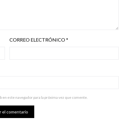
CORREO ELECTRÓNICO
*
b en este navegador para la próxima vez que comente.