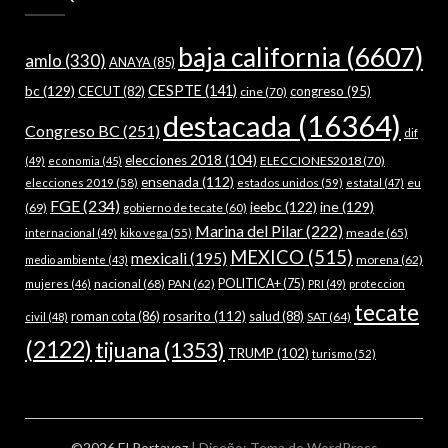
baja california
(6607)
amlo
(330)
ANAYA
(85)
bc
(129)
CESPTE
(141)
CECUT
(82)
congreso
(95)
cine
(70)
destacada
(16364)
Congreso BC
(251)
dif
elecciones 2018
(104)
ELECCIONES2018
(70)
(49)
economia
(45)
ensenada
(112)
estados unidos
(59)
eu
elecciones 2019
(58)
estatal
(47)
FGE
(234)
ieebc
(122)
ine
(129)
(69)
gobierno de tecate
(60)
Marina del Pilar
(222)
meade
(65)
internacional
(49)
kiko vega
(55)
MEXICO
(515)
mexicali
(195)
morena
(62)
medio ambiente
(43)
nacional
(68)
PAN
(62)
POLITICA+
(75)
mujeres
(46)
PRI
(49)
proteccion
tecate
roman cota
(86)
rosarito
(112)
salud
(88)
SAT
(64)
civil
(48)
(2122)
tijuana
(1353)
TRUMP
(102)
turismo
(52)
©2026 El Portavoz
| Diseño:
Tema de WordPress