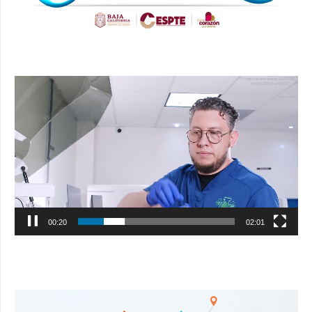
Reproductor
de
vídeo
00:21
02:01