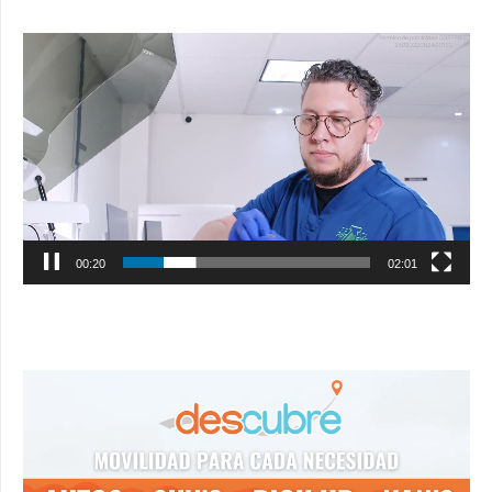
Reproductor
de
vídeo
00:21
02:01