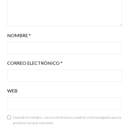
NOMBRE
*
CORREO ELECTRÓNICO
*
WEB
Guarda mi nombre, correo electrónico y web en este navegador para la
próxima vez que comente.