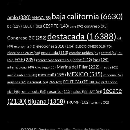
baja california
(6630)
amlo
(330)
ANAYA
(85)
bc
(129)
CESPTE
(143)
CECUT
(82)
congreso
(95)
cine
(70)
destacada
(16388)
Congreso BC
(252)
dif
elecciones 2018
(104)
ELECCIONES2018
(70)
(49)
economia
(45)
ensenada
(113)
estados unidos
(59)
eu
elecciones 2019
(58)
estatal
(47)
FGE
(235)
ieebc
(122)
ine
(129)
(69)
gobierno de tecate
(60)
Marina del Pilar
(222)
meade
(65)
internacional
(49)
kiko vega
(55)
MEXICO
(515)
mexicali
(195)
morena
(62)
medio ambiente
(43)
nacional
(68)
PAN
(62)
POLITICA+
(75)
mujeres
(46)
PRI
(49)
proteccion
tecate
rosarito
(113)
roman cota
(86)
salud
(88)
SAT
(64)
civil
(48)
(2130)
tijuana
(1358)
TRUMP
(102)
turismo
(52)
©2026 El Portavoz
| Diseño:
Tema de WordPress