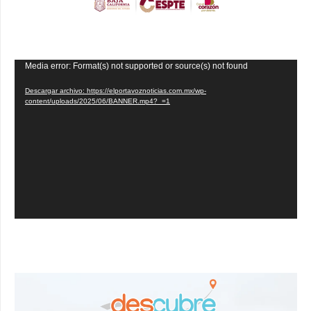
Reproductor
Media error: Format(s) not supported or source(s) not found
de
Descargar archivo: https://elportavoznoticias.com.mx/wp-
vídeo
content/uploads/2025/06/BANNER.mp4?_=1