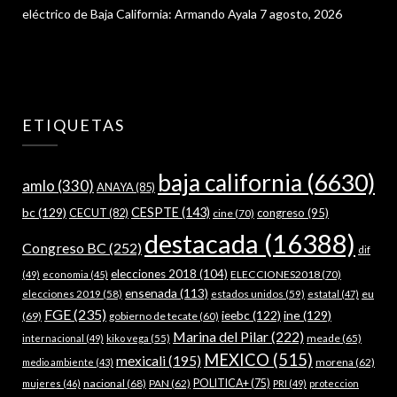
eléctrico de Baja California: Armando Ayala
7 agosto, 2026
ETIQUETAS
baja california
(6630)
amlo
(330)
ANAYA
(85)
bc
(129)
CESPTE
(143)
CECUT
(82)
congreso
(95)
cine
(70)
destacada
(16388)
Congreso BC
(252)
dif
elecciones 2018
(104)
ELECCIONES2018
(70)
(49)
economia
(45)
ensenada
(113)
estados unidos
(59)
eu
elecciones 2019
(58)
estatal
(47)
FGE
(235)
ieebc
(122)
ine
(129)
(69)
gobierno de tecate
(60)
Marina del Pilar
(222)
meade
(65)
internacional
(49)
kiko vega
(55)
MEXICO
(515)
mexicali
(195)
morena
(62)
medio ambiente
(43)
nacional
(68)
PAN
(62)
POLITICA+
(75)
mujeres
(46)
PRI
(49)
proteccion