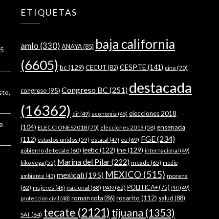
ETIQUETAS
baja california
amlo
(330)
ANAYA
(85)
5
(6605)
bc
(129)
CESPTE
(141)
CECUT
(82)
cine
(70)
destacada
Congreso BC
(251)
congreso
(95)
sto,
(16362)
elecciones 2018
dif
(49)
economia
(45)
a
(104)
ensenada
ELECCIONES2018
(70)
elecciones 2019
(58)
FGE
(234)
(112)
estados unidos
(59)
eu
(69)
estatal
(47)
ieebc
(122)
ine
(129)
gobierno de tecate
(60)
internacional
(49)
Marina del Pilar
(222)
meade
(65)
kiko vega
(55)
medio
MEXICO
(515)
mexicali
(195)
morena
ambiente
(43)
(62)
nacional
(68)
PAN
(62)
POLITICA+
(75)
mujeres
(46)
PRI
(49)
roman cota
(86)
rosarito
(112)
salud
(88)
proteccion civil
(48)
tecate
(2121)
tijuana
(1353)
SAT
(64)