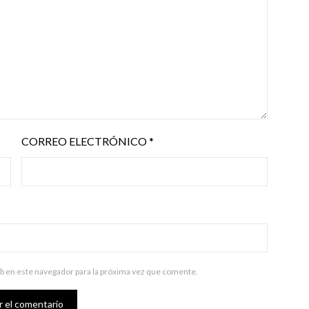
CORREO ELECTRÓNICO
*
b en este navegador para la próxima vez que comente.