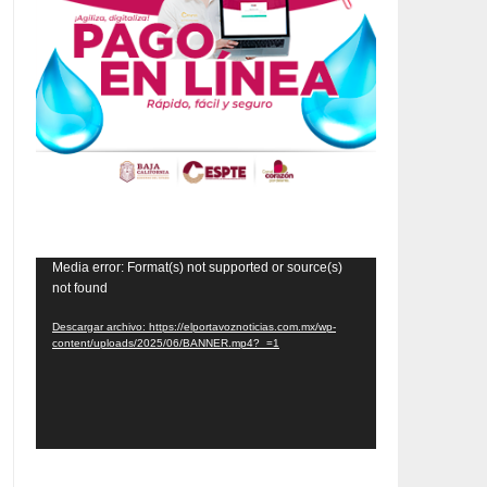
Reproductor
Media error: Format(s) not supported or source(s)
not found
de
vídeo
Descargar archivo: https://elportavoznoticias.com.mx/wp-
content/uploads/2025/06/BANNER.mp4?_=1