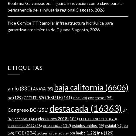
Reafirma Galvanizadora Tijuana innovación como clave para la
permanencia de la industria regional
5 agosto, 2026
Pide Comice TTR ampliar infraestructura hidráulica para
garantizar crecimiento de Tijuana
5 agosto, 2026
ETIQUETAS
baja california
(6606)
amlo
(330)
ANAYA
(85)
bc
(129)
CESPTE
(141)
CECUT
(82)
congreso
(95)
cine
(70)
destacada
(16363)
Congreso BC
(251)
dif
elecciones 2018
(104)
ELECCIONES2018
(70)
(49)
economia
(45)
ensenada
(112)
estados unidos
(59)
eu
elecciones 2019
(58)
estatal
(47)
FGE
(234)
ieebc
(122)
ine
(129)
(69)
gobierno de tecate
(60)