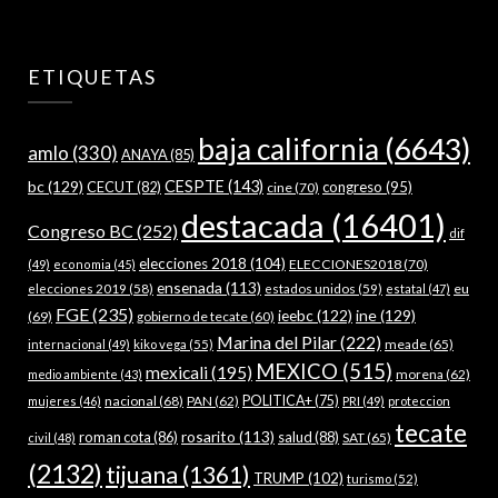
ETIQUETAS
baja california
(6643)
amlo
(330)
ANAYA
(85)
bc
(129)
CESPTE
(143)
CECUT
(82)
congreso
(95)
cine
(70)
destacada
(16401)
Congreso BC
(252)
dif
elecciones 2018
(104)
ELECCIONES2018
(70)
(49)
economia
(45)
ensenada
(113)
estados unidos
(59)
eu
elecciones 2019
(58)
estatal
(47)
FGE
(235)
ieebc
(122)
ine
(129)
(69)
gobierno de tecate
(60)
Marina del Pilar
(222)
meade
(65)
internacional
(49)
kiko vega
(55)
MEXICO
(515)
mexicali
(195)
morena
(62)
medio ambiente
(43)
nacional
(68)
PAN
(62)
POLITICA+
(75)
mujeres
(46)
PRI
(49)
proteccion
tecate
rosarito
(113)
roman cota
(86)
salud
(88)
SAT
(65)
civil
(48)
(2132)
tijuana
(1361)
TRUMP
(102)
turismo
(52)