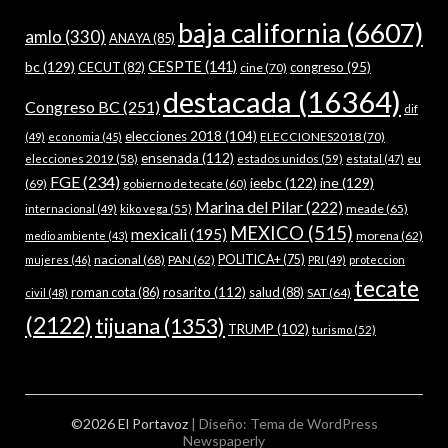
baja california
(6607)
amlo
(330)
ANAYA
(85)
bc
(129)
CESPTE
(141)
CECUT
(82)
congreso
(95)
cine
(70)
destacada
(16364)
Congreso BC
(251)
dif
elecciones 2018
(104)
ELECCIONES2018
(70)
(49)
economia
(45)
ensenada
(112)
estados unidos
(59)
eu
elecciones 2019
(58)
estatal
(47)
FGE
(234)
ieebc
(122)
ine
(129)
(69)
gobierno de tecate
(60)
Marina del Pilar
(222)
meade
(65)
internacional
(49)
kiko vega
(55)
MEXICO
(515)
mexicali
(195)
morena
(62)
medio ambiente
(43)
nacional
(68)
PAN
(62)
POLITICA+
(75)
mujeres
(46)
PRI
(49)
proteccion
tecate
roman cota
(86)
rosarito
(112)
salud
(88)
SAT
(64)
civil
(48)
(2122)
tijuana
(1353)
TRUMP
(102)
turismo
(52)
©2026 El Portavoz
| Diseño:
Tema de WordPress
Newspaperly