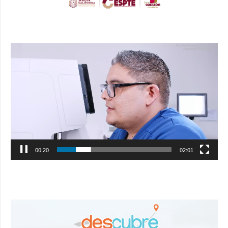
Reproductor
de
vídeo
00:21
02:01