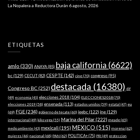
La Nopalera a Reductora Durán
6 agosto, 2026
ETIQUETAS
baja california
(6622)
amlo
(330)
ANAYA
(85)
bc
(129)
CESPTE
(142)
CECUT
(82)
congreso
(95)
cine
(70)
destacada
(16380)
Congreso BC
(252)
dif
elecciones 2018
(104)
ELECCIONES2018
(70)
(49)
economia
(45)
ensenada
(113)
estados unidos
(59)
eu
elecciones 2019
(58)
estatal
(47)
FGE
(234)
ieebc
(122)
ine
(129)
(69)
gobierno de tecate
(60)
Marina del Pilar
(222)
meade
(65)
internacional
(49)
kiko vega
(55)
MEXICO
(515)
mexicali
(195)
morena
(62)
medio ambiente
(43)
nacional
(68)
PAN
(62)
POLITICA+
(75)
mujeres
(46)
PRI
(49)
proteccion