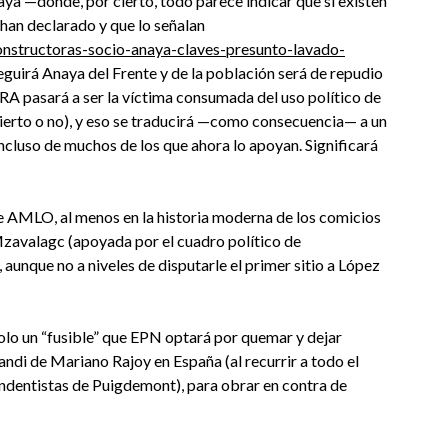
ya —donde, por cierto, todo parece indicar que sí existen
 han declarado y que lo señalan
onstructoras-socio-anaya-claves-presunto-lavado-
seguirá Anaya del Frente y de la población será de repudio
 RA pasará a ser la víctima consumada del uso político de
cierto o no), y eso se traducirá —como consecuencia— a un
ncluso de muchos de los que ahora lo apoyan. Significará
e AMLO, al menos en la historia moderna de los comicios
Mzavalagc (apoyada por el cuadro político de
aunque no a niveles de disputarle el primer sitio a López
olo un “fusible” que EPN optará por quemar y dejar
andi de Mariano Rajoy en España (al recurrir a todo el
endentistas de Puigdemont), para obrar en contra de