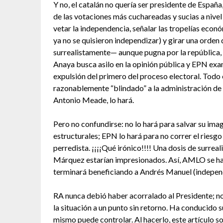
Y no, el catalán no quería ser presidente de Españ
de las votaciones más cuchareadas y sucias a nivel
vetar la independencia, señalar las tropelías eco
ya no se quisieron independizar) y girar una orden 
surrealistamente— aunque pugna por la república, b
Anaya busca asilo en la opinión pública y EPN exam
expulsión del primero del proceso electoral. Todo ell
razonablemente “blindado” a la administración de A
Antonio Meade, lo hará.
Pero no confundirse: no lo hará para salvar su image
estructurales; EPN lo hará para no correr el riesgo
perredista. ¡¡¡¡Qué irónico!!!! Una dosis de surrea
Márquez estarían impresionados. Así, AMLO se ha 
terminará beneficiando a Andrés Manuel (independi
RA nunca debió haber acorralado al Presidente; n
la situación a un punto sin retorno. Ha conducido s
mismo puede controlar. Al hacerlo, este artículo so