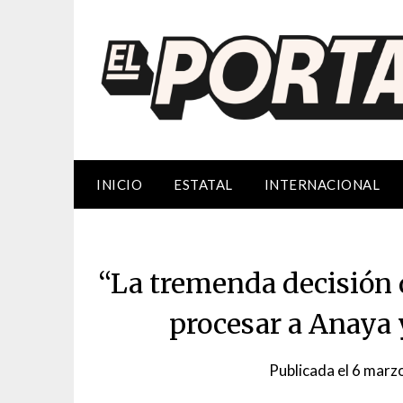
Saltar
al
contenido
INICIO
ESTATAL
INTERNACIONAL
“La tremenda decisión 
procesar a Anaya
Publicada el
6 marz