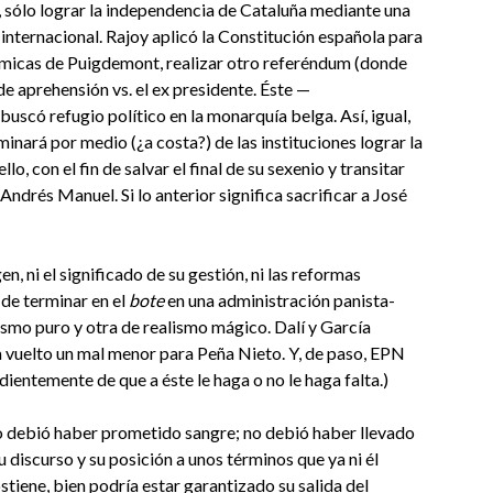
a, sólo lograr la independencia de Cataluña mediante una
 internacional. Rajoy aplicó la Constitución española para
nómicas de Puigdemont, realizar otro referéndum (donde
de aprehensión vs. el ex presidente. Éste —
uscó refugio político en la monarquía belga. Así, igual,
inará por medio (¿a costa?) de las instituciones lograr la
o, con el fin de salvar el final de su sexenio y transitar
ndrés Manuel. Si lo anterior significa sacrificar a José
n, ni el significado de su gestión, ni las reformas
 de terminar en el
bote
en una administración panista-
lismo puro y otra de realismo mágico. Dalí y García
vuelto un mal menor para Peña Nieto. Y, de paso, EPN
entemente de que a éste le haga o no le haga falta.)
o debió haber prometido sangre; no debió haber llevado
u discurso y su posición a unos términos que ya ni él
stiene, bien podría estar garantizado su salida del