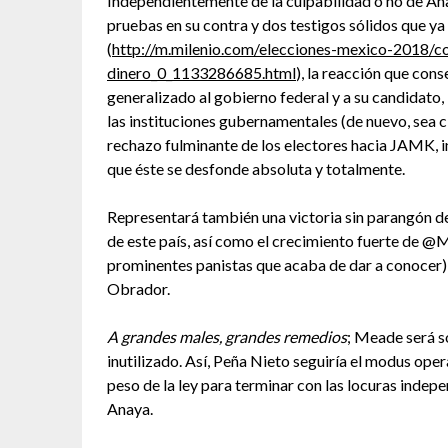
Independientemente de la culpabilidad o no de Ana
pruebas en su contra y dos testigos sólidos que ya
(
http://m.milenio.com/elecciones-mexico-2018/c
dinero_0_1133286685.html
), la reacción que con
generalizado al gobierno federal y a su candidato,
las instituciones gubernamentales (de nuevo, sea 
rechazo fulminante de los electores hacia JAMK, i
que éste se desfonde absoluta y totalmente.
Representará también una victoria sin parangón d
de este país, así como el crecimiento fuerte de @
prominentes panistas que acaba de dar a conocer), 
Obrador.
A grandes males, grandes remedios
; Meade será s
inutilizado. Así, Peña Nieto seguiría el modus oper
peso de la ley para terminar con las locuras indep
Anaya.