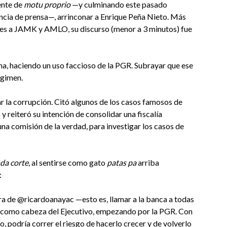
ente de
motu proprio
—y culminando este pasado
ncia de prensa—, arrinconar a Enrique Peña Nieto. Más
arles a JAMK y AMLO, su discurso (menor a 3 minutos) fue
na, haciendo un uso faccioso de la PGR. Subrayar que ese
égimen.
 la corrupción. Citó algunos de los casos famosos de
 reiteró su intención de consolidar una fiscalía
a comisión de la verdad, para investigar los casos de
nda corte
, al sentirse como gato
patas pa
arriba
:
tra de @ricardoanayac —esto es, llamar a la banca a todas
es como cabeza del Ejecutivo, empezando por la PGR. Con
rlo, podría correr el riesgo de hacerlo crecer y de volverlo