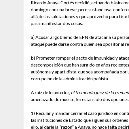
Ricardo Anaya Cortés decidió, actuando básicam
domingo con una breve, pero sustanciosa, confere
allá de las salutaciones y que aprovechó para tir
para manifestar dos cosas:
a) Acusar al gobierno de EPN de atacar a su perso
ataque puede darse contra quien sea opositor al r
b) Prometer romper el pacto de impunidad y atacar
descomposición que han surgido en años recientes y
autónoma y apartidista, que sea acompañada por un
corrupción de la administración peñista.
A raíz de lo anterior,
el tremendo juez de la treme
amenazado de muerte, le restan solo dos opciones
1) Recular y mandar cerrar el caso jurídico en con
las instituciones de Estado que siguen sus órden
ello, al darle la “razón” a Anaya, no hace falta deci