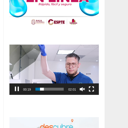
Reproductor
de
vídeo
00:20
02:01