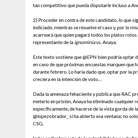
tan competitivo que pueda disputarle incluso a An
2) Proceder en contra de este candidato, lo que si
indiciado, mientras se resuelve el caso y, por lo mis
acarreará que quien pagará todos los platos rotos 
representante de la
ignominia
vs. Anaya.
Este texto sostiene que @EPN bien podría optar 
en caso de que próximas encuestas marquen que ha
durante febrero. Lo haría dado que, optar por la p
creciera en la intención de voto…
Dada la amenaza fehaciente y pública que RAC prof
meterlo en prisión, Anaya ha eliminado cualquier r
específicamente, de hacerse de la vista gorda de l
@lopezobrador_ sí ha abierto esa ventana; no solo
CSG.