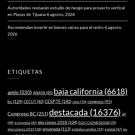
Autoridades revisarán estudio de riesgo para proyecto vertical
en Playas de Tijuana
6 agosto, 2026
Recomiendan invertir en bienes raíces para el retiro
6 agosto,
2026
ETIQUETAS
baja california
(6618)
amlo
(330)
ANAYA
(85)
bc
(129)
CESPTE
(141)
CECUT
(82)
congreso
(95)
cine
(70)
destacada
(16376)
Congreso BC
(251)
dif
elecciones 2018
(104)
ELECCIONES2018
(70)
(49)
economia
(45)
ensenada
(113)
estados unidos
(59)
eu
elecciones 2019
(58)
estatal
(47)