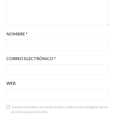
NOMBRE
*
CORREO ELECTRÓNICO
*
WEB
Guarda mi nombre, correo electrónico y web en este navegador para la
próxima vez que comente.