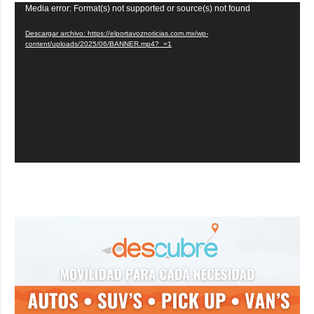
Reproductor
Media error: Format(s) not supported or source(s) not found
de
Descargar archivo: https://elportavoznoticias.com.mx/wp-
vídeo
content/uploads/2025/06/BANNER.mp4?_=1