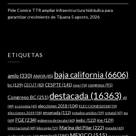
Pide Comice TTR ampliar infraestructura hidráulica para
garantizar crecimiento de Tijuana
5 agosto, 2026
ETIQUETAS
baja california
(6606)
amlo
(330)
ANAYA
(85)
bc
(129)
CESPTE
(141)
CECUT
(82)
congreso
(95)
cine
(70)
destacada
(16363)
Congreso BC
(251)
dif
elecciones 2018
(104)
ELECCIONES2018
(70)
(49)
economia
(45)
ensenada
(112)
estados unidos
(59)
eu
elecciones 2019
(58)
estatal
(47)
FGE
(234)
ieebc
(122)
ine
(129)
(69)
gobierno de tecate
(60)
Marina del Pilar
(222)
meade
(65)
internacional
(49)
kiko vega
(55)
MEXICO
(515)
mexicali
(195)