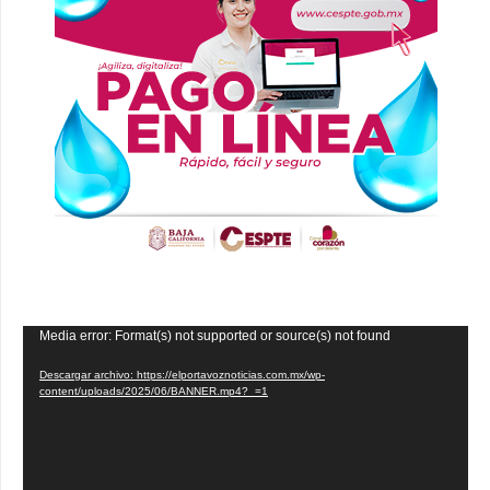
Reproductor
Media error: Format(s) not supported or source(s) not found
de
Descargar archivo: https://elportavoznoticias.com.mx/wp-
vídeo
content/uploads/2025/06/BANNER.mp4?_=1