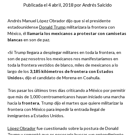
Publicada el
4 abril, 2018
por
Andrés Salcido
Andrés Manuel López Obrador dijo que si el presidente
estadounidense
Donald Trump
militarizara la frontera con
México, él
llamaría los mexicanos a protestar con camisetas
blancas
en son de paz.
«Si Trump llegara a desplegar militares en toda la frontera, en
son de paz nosotros los mexicanos nos manifestaríamos en
toda la frontera vestidos de blanco, miles de mexicanos a lo
largo de los
3,185 kilómetros de frontera con Estados
Unidos
«, dijo el candidato de Morena en Coahuila.
Tras pasar los últimos tres días criticando a México por permitir
que más de 1,000 centroamericanos hayan iniciado una marcha
hacia la
frontera
, Trump dijo el martes que quiere militarizar la
frontera con México para impedir la entrada ilegal de
inmigrantes a Estados Unidos.
López Obrador
fue cuestionado sobre la postura de Donald
Trump y comentó que es necesario buscar «un entendimiento