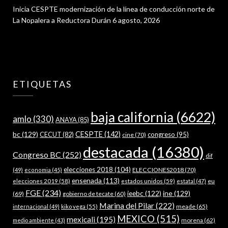
Inicia CESPTE modernización de la línea de conducción norte de
La Nopalera a Reductora Durán
6 agosto, 2026
ETIQUETAS
baja california
(6622)
amlo
(330)
ANAYA
(85)
bc
(129)
CESPTE
(142)
CECUT
(82)
congreso
(95)
cine
(70)
destacada
(16380)
Congreso BC
(252)
dif
elecciones 2018
(104)
ELECCIONES2018
(70)
(49)
economia
(45)
ensenada
(113)
estados unidos
(59)
eu
elecciones 2019
(58)
estatal
(47)
FGE
(234)
ieebc
(122)
ine
(129)
(69)
gobierno de tecate
(60)
Marina del Pilar
(222)
meade
(65)
internacional
(49)
kiko vega
(55)
MEXICO
(515)
mexicali
(195)
morena
(62)
medio ambiente
(43)