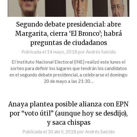
Segundo debate presidencial: abre
Margarita, cierra ‘El Bronco’; habrá
preguntas de ciudadanos
Publicada el
14 mayo, 2018
por
Andrés Salcido
El Instituto Nacional Electoral (INE) realizó este lunes el
sorteo para definir los lugares que tendrán los candidatos
en el segundo debate presidencial, a celebrarse el domingo
20 de mayo a las 21:30…
Anaya plantea posible alianza con EPN
por “voto útil” (aunque hoy se desdijo),
y saca chispas
Publicada el
30 abril, 2018
por
Andrés Salcido