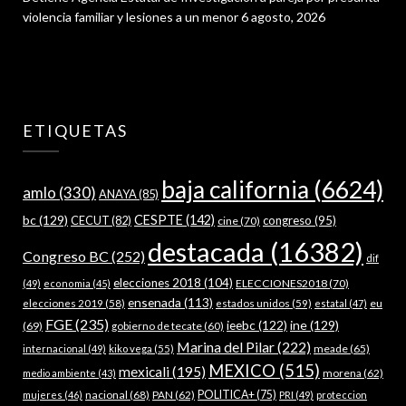
violencia familiar y lesiones a un menor
6 agosto, 2026
ETIQUETAS
baja california
(6624)
amlo
(330)
ANAYA
(85)
bc
(129)
CESPTE
(142)
CECUT
(82)
congreso
(95)
cine
(70)
destacada
(16382)
Congreso BC
(252)
dif
elecciones 2018
(104)
ELECCIONES2018
(70)
(49)
economia
(45)
ensenada
(113)
estados unidos
(59)
eu
elecciones 2019
(58)
estatal
(47)
FGE
(235)
ieebc
(122)
ine
(129)
(69)
gobierno de tecate
(60)
Marina del Pilar
(222)
meade
(65)
internacional
(49)
kiko vega
(55)
MEXICO
(515)
mexicali
(195)
morena
(62)
medio ambiente
(43)
nacional
(68)
PAN
(62)
POLITICA+
(75)
mujeres
(46)
PRI
(49)
proteccion